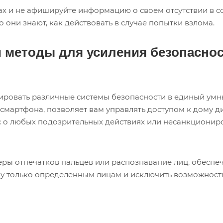
ах и не афишируйте информацию о своем отсутствии в с
о они знают, как действовать в случае попытки взлома.
 методы для усиления безопасно
ровать различные системы безопасности в единый умн
мартфона, позволяет вам управлять доступом к дому ди
с о любых подозрительных действиях или несанкционир
еры отпечатков пальцев или распознавание лиц, обеспе
му только определенным лицам и исключить возможност