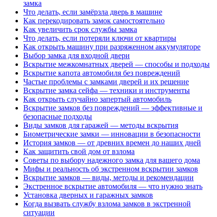
замка
Что делать, если замёрзла дверь в машине
Как перекодировать замок самостоятельно
Как увеличить срок службы замка
Что делать, если потеряли ключи от квартиры
Как открыть машину при разряженном аккумуляторе
Выбор замка для входной двери
Вскрытие межкомнатных дверей — способы и подходы
Вскрытие капота автомобиля без повреждений
Частые проблемы с замками дверей и их решение
Вскрытие замка сейфа — техники и инструменты
Как открыть случайно запертый автомобиль
Вскрытие замков без повреждений — эффективные и
безопасные подходы
Виды замков для гаражей — методы вскрытия
Биометрические замки — инновации в безопасности
История замков — от древних времен до наших дней
Как защитить свой дом от взлома
Советы по выбору надежного замка для вашего дома
Мифы и реальность об экстренном вскрытии замков
Вскрытие замков — виды, методы и рекомендации
Экстренное вскрытие автомобиля — что нужно знать
Установка дверных и гаражных замков
Когда вызвать службу взлома замков в экстренной
ситуации