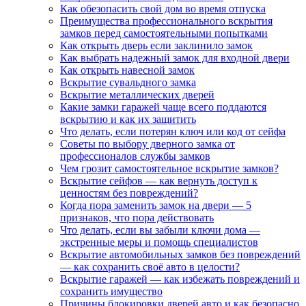
Как обезопасить свой дом во время отпуска
Преимущества профессионального вскрытия
замков перед самостоятельными попытками
Как открыть дверь если заклинило замок
Как выбрать надежный замок для входной двери
Как открыть навесной замок
Вскрытие сувальдного замка
Вскрытие металлических дверей
Какие замки гаражей чаще всего поддаются
вскрытию и как их защитить
Что делать, если потерян ключ или код от сейфа
Советы по выбору дверного замка от
профессионалов службы замков
Чем грозит самостоятельное вскрытие замков?
Вскрытие сейфов — как вернуть доступ к
ценностям без повреждений?
Когда пора заменить замок на двери — 5
признаков, что пора действовать
Что делать, если вы забыли ключи дома —
экстренные меры и помощь специалистов
Вскрытие автомобильных замков без повреждений
— как сохранить своё авто в целости?
Вскрытие гаражей — как избежать повреждений и
сохранить имущество
Причины блокировки дверей авто и как безопасно