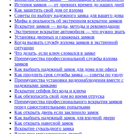
История замков — от древних времен до наших дней
Как защитить свой дом от взлома
Советы по выбору надежного замка для вашего дома
Мифы и реальность об экстренном вскрытии замков
Вскрытие замков — виды, методы и рекомендации
Экстренное вскрытие автомобиля — что нужно знать
Установка дверных и гаражных замков
Когда вызвать службу взлома замков в экстренной
ситуации
Что делать, если ключ сломался в замке
Преимущества профессиональной службы взлома
замков
Как выбрать надежный замок для дома или офиса
Как продлить срок службы замка — советы по уходу
Преимущества установки видеонаблюдения вместе с
надежными замками
Вскрытие сейфов без кода и ключа
Как обезопасить свой дом во время отпуска
Преимущества профессионального вскрытия замков
перед самостоятельными попытками
Как открыть дверь если заклинило замок
Как выбрать надежный замок для входной двери
Как открыть навесной замок
Вскрытие сувальдного замка
Вскрытие металлических дверей