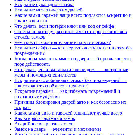
Вскрытие сувальдного замка
Вскрытие металлических дверей
Какие замки гаражей чаще всего поддаются вскрытию и
как их защитить
Что делать, если потерян ключ или код от сейфа
Советы по выбору дверного замка от профессионалов
службы замков
Чем грозит самостоятельное вскрытие замков?
Вскрытие сейфов — как вернуть доступ к ценностям без
повреждений?
Когда пора заменить замок на двери — 5 признаков, что
пора действовать
Что делать, если вы забыли ключи дома — экстренные
меры и помощь специалистов
Вскрытие автомобильных замков без повреждений —
как сохранить своё авто в целости?
Вскрытие гаражей — как избежать повреждений и
сохранить имущество
Причины блокировки дверей авто и как безопасно их
вскрыть
Какие замки авто и гаражей защищают лучше всего
Как вскрыть гаражный замок
Аварийное вскрытие замков
Замок на дверь — элементы и механизмы
Какой замок выбрать для дома и квартиры — советы