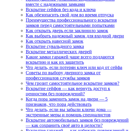
вместе с надежными замками
Вскрытие сейфов без кода и ключа
Как обезопасить свой дом во время отпуска
Преимущества профессионального вскрытия
замков перед самостоятельными попытками
Как открыть дверь если заклинило замок
Как выбрать надежный замок для входной двери
Как открыть навесной замок
Вскрытие сувальдного замка
Вскрытие металлических дверей
Какие замки гаражей чаще всего поддаются
вскрытию и как их защитить
Что делать, если потерян ключ или код от сейфа
Советы по выбору дверного замка от
профессионалов службы замков
Чем грозит самостоятельное вскрытие замков?
Вскрытие сейфов — как вернуть доступ к
ценностям без повреждений?
Когда пора заменить замок на двери — 5
признаков, что пора действовать
Что делать, если вы забыли ключи дома —
экстренные меры и помощь специалистов
Вскрытие автомобильных замков без повреждений
— как сохранить своё авто в целости?
Вскрытие гаражей — как избежать повреждений и