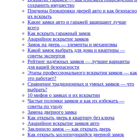
сохранить имущество
Причины блокировки дверей авто и как безопасно
их вскрыть
Какие замки авто и гаражей защищают лучше
всего
Как вскрыть гаражный замок
Аварийное вскрытие замков
Замок на дверь — элементы и механизмы
Какой замок выбрать для дома и квартиры —
советы экспертов
Рейтинг надёжных замков — лучшие варианты
для вашей безопасности
Этапы профессионального вскрытия замков — как
это работает?
Сравнение традиционных и умных замков — что
выбрать?
10 мифов о замках и их вскрытии
Частые поломки замков и как их избежать —
советы по уходу
Замена дверного замка
Как открыть дверь в квартиру без ключа
Аварийное вскрытие замков авто
Заклинило замок — как открыть дверь
Как открыть захлопнувшийся дверной замок