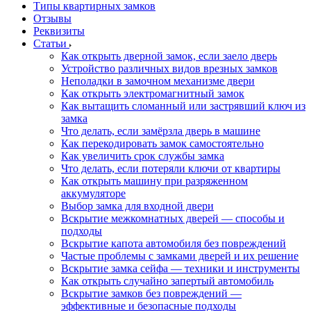
Типы квартирных замков
Отзывы
Реквизиты
Статьи
Как открыть дверной замок, если заело дверь
Устройство различных видов врезных замков
Неполадки в замочном механизме двери
Как открыть электромагнитный замок
Как вытащить сломанный или застрявший ключ из
замка
Что делать, если замёрзла дверь в машине
Как перекодировать замок самостоятельно
Как увеличить срок службы замка
Что делать, если потеряли ключи от квартиры
Как открыть машину при разряженном
аккумуляторе
Выбор замка для входной двери
Вскрытие межкомнатных дверей — способы и
подходы
Вскрытие капота автомобиля без повреждений
Частые проблемы с замками дверей и их решение
Вскрытие замка сейфа — техники и инструменты
Как открыть случайно запертый автомобиль
Вскрытие замков без повреждений —
эффективные и безопасные подходы