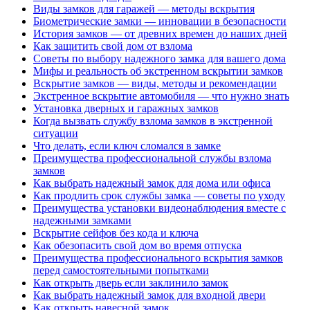
Виды замков для гаражей — методы вскрытия
Биометрические замки — инновации в безопасности
История замков — от древних времен до наших дней
Как защитить свой дом от взлома
Советы по выбору надежного замка для вашего дома
Мифы и реальность об экстренном вскрытии замков
Вскрытие замков — виды, методы и рекомендации
Экстренное вскрытие автомобиля — что нужно знать
Установка дверных и гаражных замков
Когда вызвать службу взлома замков в экстренной
ситуации
Что делать, если ключ сломался в замке
Преимущества профессиональной службы взлома
замков
Как выбрать надежный замок для дома или офиса
Как продлить срок службы замка — советы по уходу
Преимущества установки видеонаблюдения вместе с
надежными замками
Вскрытие сейфов без кода и ключа
Как обезопасить свой дом во время отпуска
Преимущества профессионального вскрытия замков
перед самостоятельными попытками
Как открыть дверь если заклинило замок
Как выбрать надежный замок для входной двери
Как открыть навесной замок