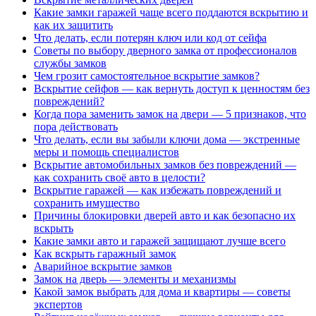
Какие замки гаражей чаще всего поддаются вскрытию и
как их защитить
Что делать, если потерян ключ или код от сейфа
Советы по выбору дверного замка от профессионалов
службы замков
Чем грозит самостоятельное вскрытие замков?
Вскрытие сейфов — как вернуть доступ к ценностям без
повреждений?
Когда пора заменить замок на двери — 5 признаков, что
пора действовать
Что делать, если вы забыли ключи дома — экстренные
меры и помощь специалистов
Вскрытие автомобильных замков без повреждений —
как сохранить своё авто в целости?
Вскрытие гаражей — как избежать повреждений и
сохранить имущество
Причины блокировки дверей авто и как безопасно их
вскрыть
Какие замки авто и гаражей защищают лучше всего
Как вскрыть гаражный замок
Аварийное вскрытие замков
Замок на дверь — элементы и механизмы
Какой замок выбрать для дома и квартиры — советы
экспертов