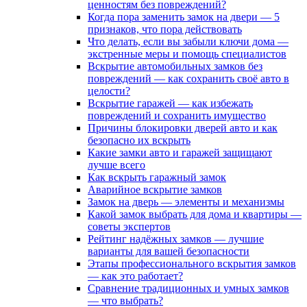
ценностям без повреждений?
Когда пора заменить замок на двери — 5
признаков, что пора действовать
Что делать, если вы забыли ключи дома —
экстренные меры и помощь специалистов
Вскрытие автомобильных замков без
повреждений — как сохранить своё авто в
целости?
Вскрытие гаражей — как избежать
повреждений и сохранить имущество
Причины блокировки дверей авто и как
безопасно их вскрыть
Какие замки авто и гаражей защищают
лучше всего
Как вскрыть гаражный замок
Аварийное вскрытие замков
Замок на дверь — элементы и механизмы
Какой замок выбрать для дома и квартиры —
советы экспертов
Рейтинг надёжных замков — лучшие
варианты для вашей безопасности
Этапы профессионального вскрытия замков
— как это работает?
Сравнение традиционных и умных замков
— что выбрать?