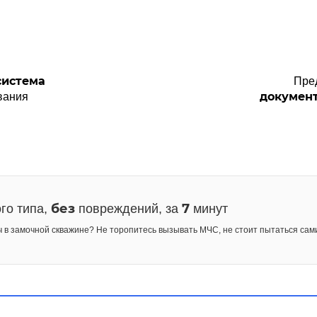
система
Пре
докумен
вания
без
7
го типа,
повреждений, за
минут
ч в замочной скважине? Не торопитесь вызывать МЧС, не стоит пытаться сам